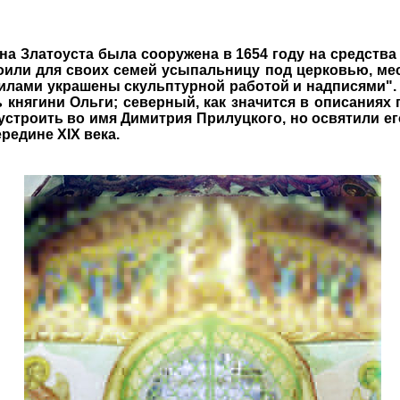
а Златоуста была сооружена в 1654 году на средств
оили для своих семей усыпальницу под церковью, ме
огилами украшены скульптурной работой и надписями"
княгини Ольги; северный, как значится в описаниях г
 устроить во имя Димитрия Прилуцкого, но освятили ег
редине XIX века.