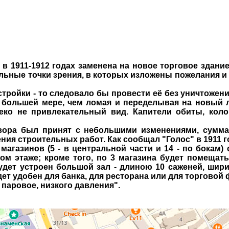
в 1911-1912 годах заменена на новое торговое здание
дельные точки зрения, в которых изложены пожелания 
тройки - то следовало бы провести её без уничтожен
до большей мере, чем ломая и переделывая на новый 
леко не привлекательный вид. Капители обиты, ко
ора был принят с небольшими изменениями, сумма 
ия строительных работ. Как сообщал "Голос" в 1911 г
агазинов (5 - в центральной части и 14 - по бокам
м этаже; кроме того, по 3 магазина будет помещать
удет устроен большой зал - длиною 10 саженей, шир
дет удобен для банка, для ресторана или для торгово
 паровое, низкого давления".