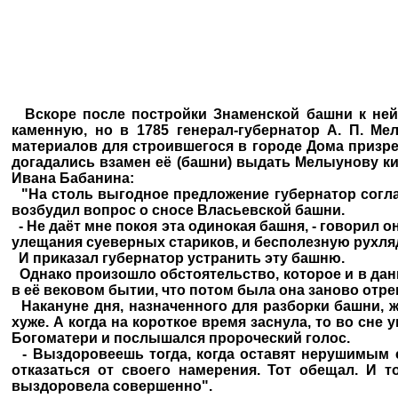
Вскоре после постройки Знаменской башни к ней 
каменную, но в 1785 генерал-губернатор А. П. М
материалов для строившегося в городе Дома призре
догадались взамен её (башни) выдать Мелыунову ки
Ивана Бабанина:
"На столь выгодное предложение губернатор соглас
возбудил вопрос о сносе Власьевской башни.
- Не даёт мне покоя эта одинокая башня, - говорил 
улещания суеверных стариков, и бесполезную рухлядь
И приказал губернатор устранить эту башню.
Однако произошло обстоятельство, которое и в дан
в её вековом бытии, что потом была она заново отр
Накануне дня, назначенного для разборки башни, ж
хуже. А когда на короткое время заснула, то во сне
Богоматери и послышался пророческий голос.
- Выздоровеешь тогда, когда оставят нерушимым с
отказаться от своего намерения. Тот обещал. И 
выздоровела совершенно".