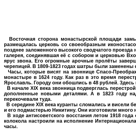
Восточная сторона монастырской площади замык
размещалась церковь со своеобразным иконостасо
позднее заложенного высокого сводчатого проезда
галерея, соединявшая её с собором и церковью Вх
ярус звона. Его огромные арочные пролёты завер
черепицей. В 1809-1823 годах шатры были заменены
Часы, которые висят на звоннице Спасо-Преображ
монастыре в 1624 году. Как раз в это время перес
Ярославль. Городу они обошлись в 48 рублей. Здесь
В начале XIX века звонница подверглась перестройк
дополненные новыми деталями. А в 1823 году над
перекочевали туда.
В середине XIX века куранты сломались и висели бе
и его подмастерью Никитину. Они изготовили много
В ходе антисоветского восстания летом 1918 года о
колокола настроили на исполнение Интернационала.
часы.