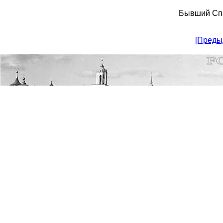
Бывший Сп
[Преды