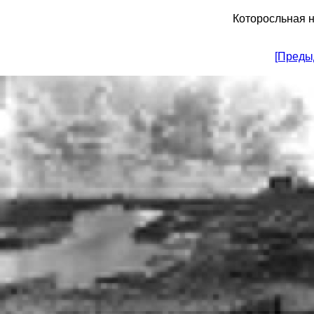
Которосльная 
[Преды