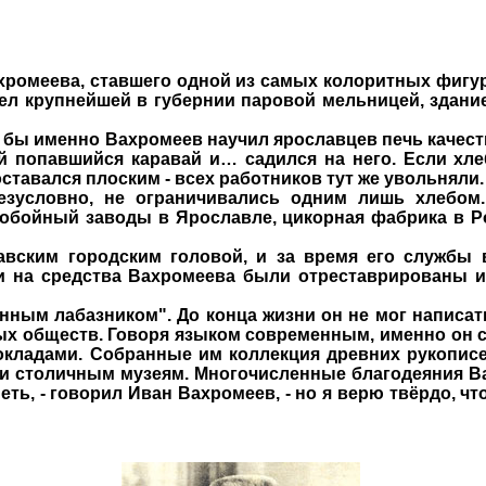
ромеева, ставшего одной из самых колоритных фигур
л крупнейшей в губернии паровой мельницей, здание
о бы именно Вахромеев научил ярославцев печь качес
й попавшийся каравай и… садился на него. Если хле
ставался плоским - всех работников тут же увольняли.
зусловно, не ограничивались одним лишь хлебом
бойный заводы в Ярославле, цикорная фабрика в Ро
ским городским головой, и за время его службы в
 и на средства Вахромеева были отреставрированы 
ым лабазником". До конца жизни он не мог написать
ных обществ. Говоря языком современным, именно он 
окладами. Собранные им коллекция древних рукописе
и столичным музеям. Многочисленные благодеяния Ва
еть, - говорил Иван Вахромеев, - но я верю твёрдо, чт