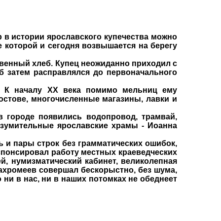
 в истории ярославского купечества можно
 которой и сегодня возвышается на берегу
твенный хлеб. Купец неожиданно приходил с
б затем расправлялся до первоначального
. К началу ХХ века помимо мельниц ему
стове, многочисленные магазины, лавки и
 городе появились водопровод, трамвай,
изумительные ярославские храмы - Иоанна
 и пары строк без грамматических ошибок,
спонсировал работу местных краеведческих
й, нумизматический кабинет, великолепная
хромеев совершал бескорыстно, без шума,
о ни в нас, ни в наших потомках не обеднеет