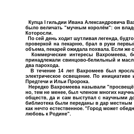
Купца I гильдии Ивана Александровича Вах
было величать "мучным королём": он владе
Которосли.
По сей день ходит шутливая легенда, будт
проверкой на пекарню, брал в руки первы
объема, пекарей ожидала похвала. Если же о
Коммерческие интересы Вахромеева, бе
принадлежали свинцово-белильный и масло
два парохода.
В течение 14 лет Вахромеев был ярослав
электрическое освещение. По инициативе
Предтечи и Ильи Пророка.
Нередко Вахромеева называли "просвещённ
но, тем не менее, был членом многих науч
обществ, да и сам выступал с научными д
библиотека были переданы в дар местным 
как нечто естественное. "Город может обедн
любовь к Родине".